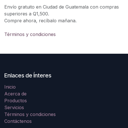
Envío gratuito en Ciudad de Guatemala con compras
superiores a Q1,500.
Compre ahora, recíbalo mañana.
Términos y condiciones
Enlaces de Ínteres
Inicio
Acerca de
Productos
Servicios
Términos y condiciones
Contáctenos