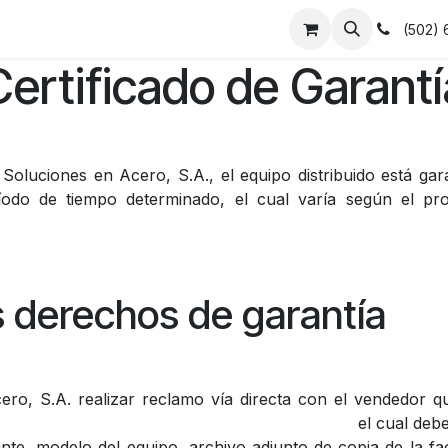
ndas
Herrajes y postes
Empleos
(502)
Certificado de Garantí
r Soluciones en Acero, S.A., el equipo distribuido está gar
odo de tiempo determinado, el cual varía según el pro
 derechos de garantía
ro, S.A. realizar reclamo vía directa con el vendedor qu
el cual debe 
ante, modelo del equipo, archivo adjunto de copia de la fa