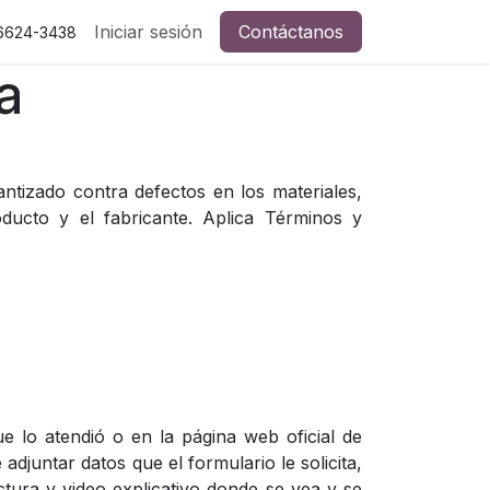
Iniciar sesión
Contáctanos
 6624-3438
a
antizado contra defectos en los materiales,
ducto y el fabricante. Aplica Términos y
e lo atendió o en la página web oficial de
adjuntar datos que el formulario le solicita,
ctura y video explicativo donde se vea y se