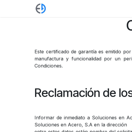
Ir al contenido
Tienda
Blog
Pasamanos
Bara
Este certificado de garantía es emitido po
manufactura y funcionalidad por un perí
Condiciones.
Reclamación de los
Informar de inmediato a Soluciones en Ace
Soluciones en Acero, S.A en la dirección
entre estos datos están nombre del solicit