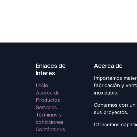
Enlaces de
Acerca de
Ínteres
Importamos materi
Inicio
fabricación y ven
Acerca de
inoxidable.
Productos
Contamos con un 
Servicios
sus proyectos.
Términos y
condiciones
Ofrecemos capacid
Contáctenos