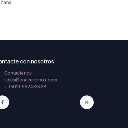
añana.
ontacte con nosotros
Contáctenos
sales@enaceroinox.com
+ (502) 6624-3438