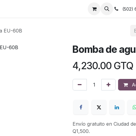
asamanos
Barandas
Herrajes y postes
Empleos
(502)
ra EU-60B
Bomba de agu
4,230.00
GTQ
Ad
Envío gratuito en Ciudad 
Q1,500.