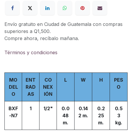
Envío gratuito en Ciudad de Guatemala con compras
superiores a Q1,500.
Compre ahora, recíbalo mañana.
Términos y condiciones
MO
ENT
CO
L
W
H
PES
DEL
RAD
NEX
O
O
AS
IÓN
BXF
1
1/2"
0.0
0.14
0.2
0.5
-N7
48
2 m.
25
3
m.
m.
kg.