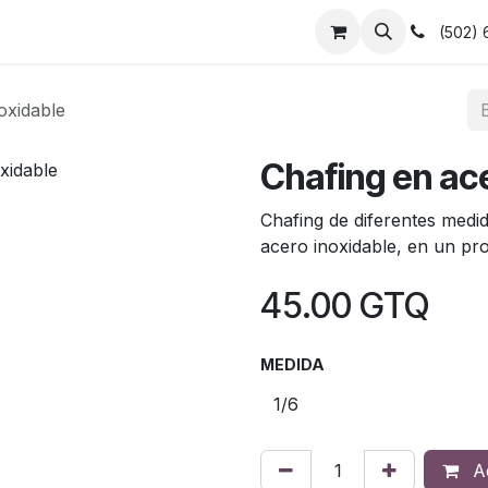
asamanos
Barandas
Herrajes y postes
Empleos
(502)
oxidable
Chafing en ac
Chafing de diferentes medi
acero inoxidable, en un pr
45.00
GTQ
MEDIDA
Ad