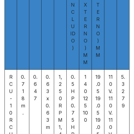
N
X
T
C
T
E
L
E
R
U
R
N
ID
N
O
O
O
)
)
)
M
M
M
M
R
0.
0.
0.
1,
0.
1
19
11
5.
C
7
6
6
2
5
4
.0
0
3
U
1
4
3
5
H
0
5
V.
2
-
8
7
x
0
P
12
19
11
7
1
m
0.
R
0.
5
.0
0
9
0
.
6
P
7
10
5
V.
R
3
M
5
0
19
11
C
m
1,
H
.0
0