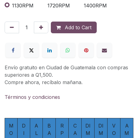
1130RPM
1720RPM
1400RPM
Add to Cart
Envío gratuito en Ciudad de Guatemala con compras
superiores a Q1,500.
Compre ahora, recíbalo mañana.
Términos y condiciones
M
D
A
B
R
C
DI
DI
V
A
O
I
L
A
P
A
M
M
O
M