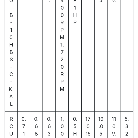
U
.
4
P
5
V.
-
0
1
B
0
H
-
R
P
1
P
0
M
H
1,
B
7
S
2
-
0
C
R
-
P
K-
M
A
L
R
0.
0.
0.
1,
0.
17
19
11
5.
C
7
6
6
0
5
0
.0
0
3
U
1
8
3
0
H
15
5
V.
2