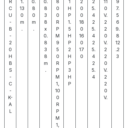
R
1.
0.
0.
8
1
2
2
11
9
C
13
8
8
0
H
0
5.
0
7.
U
0
0
3
0
P
0
4
V.
5
-
m
m
8
R
1.
18
2
2
6
B
.
.
x
P
5
0
5.
2
9.
-
0.
M
H
16
4
0
8
2
8
9
P
0
2
V.
12
0
3
5
2
17
5.
2
.2
H
8
0
H
0
4
2
3
B
m
R
P
2
0
S
.
P
3
5.
V.
-
M
H
4
2
C
1,
P
2
-
10
0
K-
0
V.
A
R
L
P
M
1,