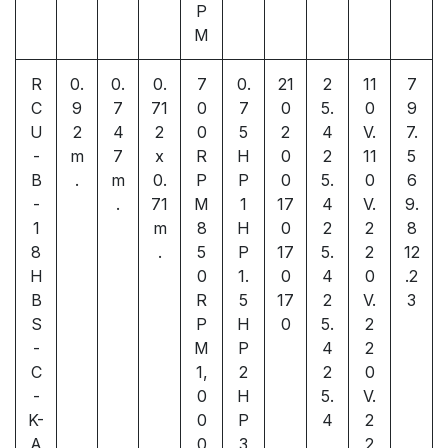
P
M
R
0.
0.
0.
7
0.
21
2
11
7
C
9
7
71
0
7
0
5.
0
9
U
2
4
2
0
5
2
4
V.
7.
-
m
7
x
R
H
0
2
11
5
B
.
m
0.
P
P
0
5.
0
6
-
.
71
M
1
17
4
V.
9.
1
m
8
H
0
2
2
8
8
.
5
P
17
5.
2
12
H
0
1.
0
4
0
.2
B
R
5
17
2
V.
3
S
P
H
0
5.
2
-
M
P
4
2
C
1,
2
2
0
-
0
H
5.
V.
K-
0
P
4
2
A
0
3
2