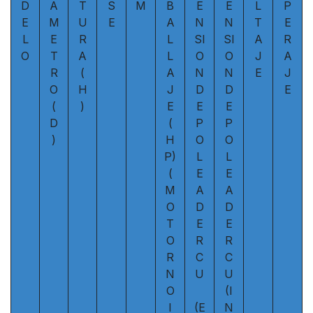
D
A
T
S
M
B
E
E
L
P
E
M
U
E
A
N
N
T
E
L
E
R
L
SI
SI
A
R
O
T
A
L
O
O
J
A
R
(
A
N
N
E
J
O
H
J
D
D
E
(
)
E
E
E
D
(
P
P
)
H
O
O
P)
L
L
(
E
E
M
A
A
O
D
D
T
E
E
O
R
R
R
C
C
N
U
U
O
(I
I
(E
N