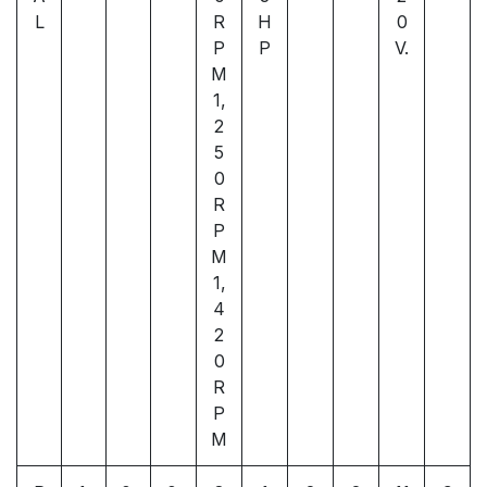
L
R
H
0
P
P
V.
M
1,
2
5
0
R
P
M
1,
4
2
0
R
P
M