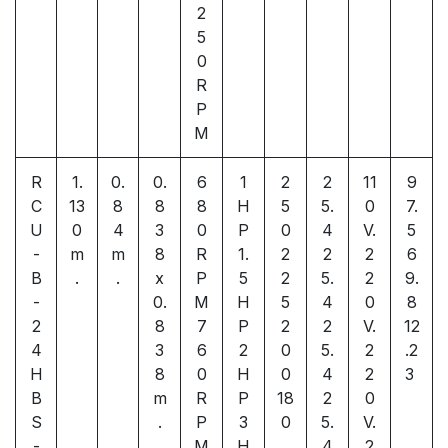
2
5
0
R
P
M
R
1.
0.
0.
6
1
2
2
11
9
C
13
8
8
8
H
5
5.
0
7.
U
0
4
3
0
P
0
4
V.
5
-
m
m
8
R
1.
2
2
2
6
B
.
.
x
P
5
2
5.
2
9.
-
0.
M
H
5
4
0
8
2
8
7
P
2
2
V.
12
4
3
6
2
0
5.
2
.2
H
8
0
H
0
4
2
3
B
m
R
P
18
2
0
S
.
P
3
0
5.
V.
-
M
H
4
2