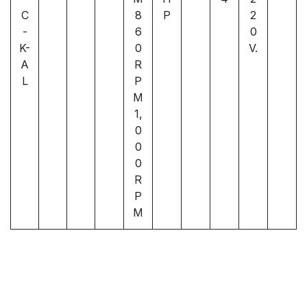
C
8
P
2
-
6
0
K-
0
V.
A
R
L
P
M
1,
0
0
0
R
P
M