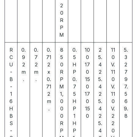
2
0
R
P
M
R
0.
0.
0.
8
0.
10
2
11
5.
C
9
7
71
5
5
0
5.
0
3
U
2
2
2
0
H
17
4
V.
2
-
m
m
x
R
P
0
2
11
7
B
.
.
0.
P
0.
15
5.
0
9
-
71
M
7
0
4
V.
7.
1
2
1,
5
17
2
11
5
6
m
0
H
0
5.
0
6
H
.
0
P
15
4
V.
9.
B
0
1
0
2
2
8
S
R
H
5.
2
-
P
P
4
0