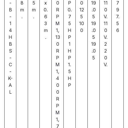
-
8
5
x
0
P
0
19
11
7
B
m
m
0.
R
0.
12
.0
0
9
-
.
.
6
P
7
5
5
V.
7.
1
3
M
5
10
19
11
5
4
m
1,
H
0
.0
0
6
H
.
13
P
5
V.
B
0
1
19
2
S
R
H
.0
2
-
P
P
5
0
C
M
1.
V.
-
1,
5
K-
4
H
A
0
P
L
0
R
P
M
1,
7