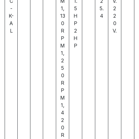
C
M
1.
2
V.
-
1,
5
5.
2
K-
13
H
4
2
A
0
P
0
L
R
2
V.
P
H
M
P
1,
2
5
0
R
P
M
1,
4
2
0
R