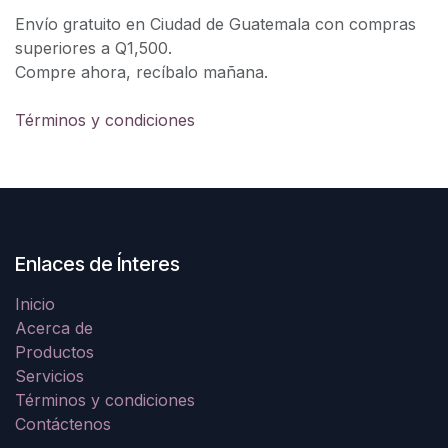
Envío gratuito en Ciudad de Guatemala con compras
superiores a Q1,500.
Compre ahora, recíbalo mañana.
Términos y condiciones
Enlaces de Ínteres
Inicio
Acerca de
Productos
Servicios
Términos y condiciones
Contáctenos