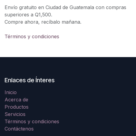
Envío gratuito en Ciudad de Guatemala con compras
superiores a Q1,500.
Compre ahora, recíbalo mañana.
Términos y condiciones
Enlaces de Ínteres
Inicio
Acerca de
Productos
Servicios
Términos y condiciones
Contáctenos