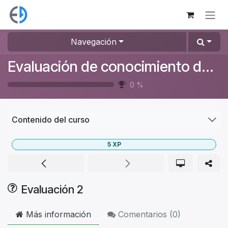
Ir al contenido
Navegación
Evaluación de conocimiento de los equipos
0
%
Contenido del curso
5
XP
Evaluación 2
Más información
Comentarios (
0
)