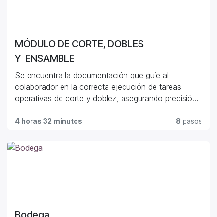
MÓDULO DE CORTE, DOBLES
Y ENSAMBLE
Se encuentra la documentación que guíe al
colaborador en la correcta ejecución de tareas
operativas de corte y doblez, asegurando precisión
y eficiencia en la fabricación de equipos de acero
inoxidable.
4 horas 32 minutos
8
pasos
Bodega