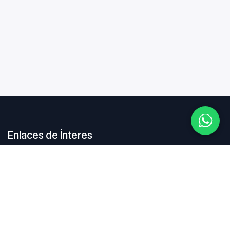
Enlaces de Ínteres
Inicio
Acerca de
Productos
Servicios
Términos y condiciones
Contáctenos