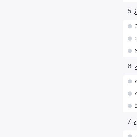
5
.
C
C
N
6
.
A
A
¿
7
.
C