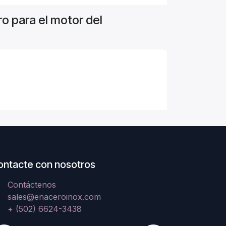
o para el motor del
ontacte con nosotros
Contáctenos
sales@enaceroinox.com
+ (502) 6624-3438