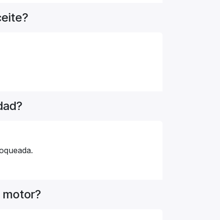
ceite?
rdad?
loqueada.
l motor?