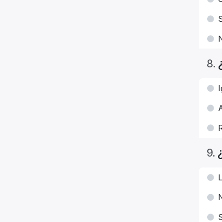
S
8
.
I
R
9
.
L
N
S