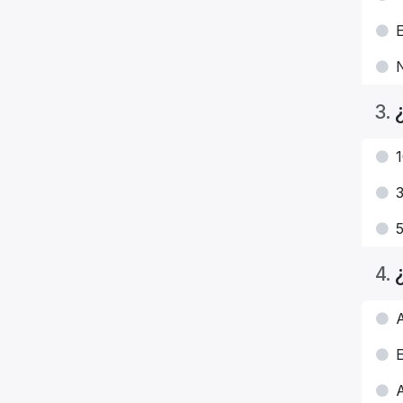
3
.
1
3
5
4
.
A
E
A