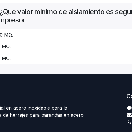
¿Que valor mínimo de aislamiento es segur
mpresor
10 MΩ.
5 MΩ.
2 MΩ.
C
al en acero inoxidable para la
ta de herrajes para barandas en acero