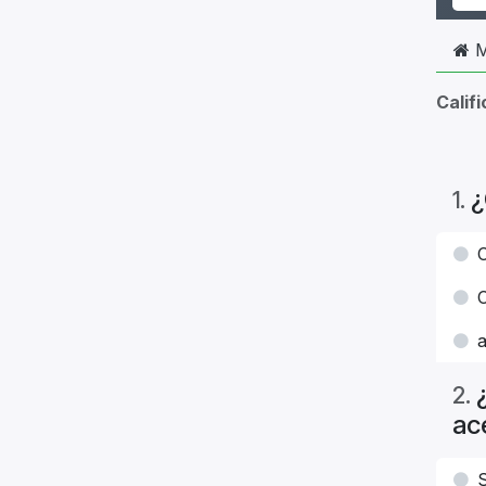
M
Calif
¿
1
.
C
2
.
ac