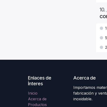
10
.
co
Enlaces de
Acerca de
Ínteres
Importamos materi
Inicio
fabricación y ven
Acerca de
inoxidable.
Productos