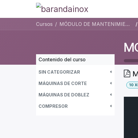
Ir al contenido
Tienda
Blog
P
Cursos
MÓDULO DE MANTENIMIENTO DE MÁQUINAS
Contenido del curso
SIN CATEGORIZAR
M
MÁQUINAS DE CORTE
10
X
MÁQUINAS DE DOBLEZ
COMPRESOR